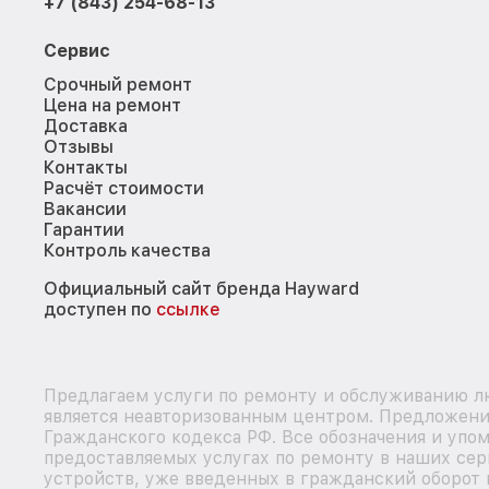
+7 (843) 254-68-13
Сервис
Срочный ремонт
Цена на ремонт
Доставка
Отзывы
Контакты
Расчёт стоимости
Вакансии
Гарантии
Контроль качества
Официальный сайт бренда Hayward
доступен по
ссылке
Предлагаем услуги по ремонту и обслуживанию лю
является неавторизованным центром. Предложение
Гражданского кодекса РФ. Все обозначения и упо
предоставляемых услугах по ремонту в наших сер
устройств, уже введенных в гражданский оборот в