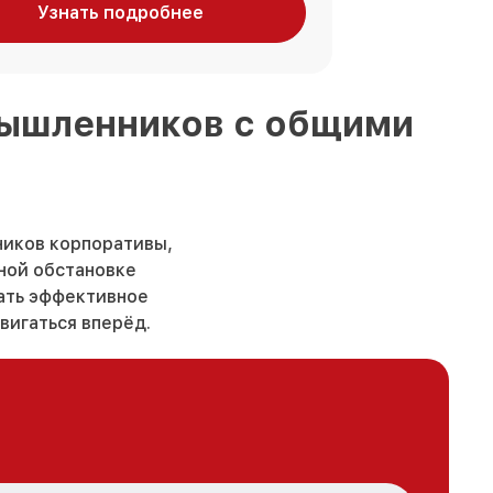
Узнать подробнее
омышленников
с общими
ников корпоративы,
ьной обстановке
вать эффективное
вигаться вперёд.