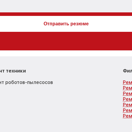
нт техники
Фил
нт роботов-пылесосов
Рем
Рем
Рем
Рем
Рем
Рем
Рем