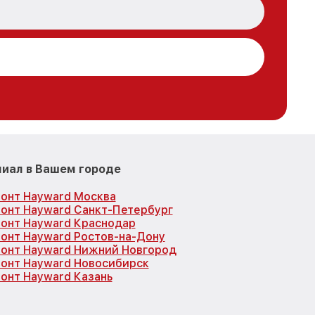
иал в Вашем городе
онт Hayward Москва
онт Hayward Санкт-Петербург
онт Hayward Краснодар
онт Hayward Ростов-на-Дону
онт Hayward Нижний Новгород
онт Hayward Новосибирск
онт Hayward Казань